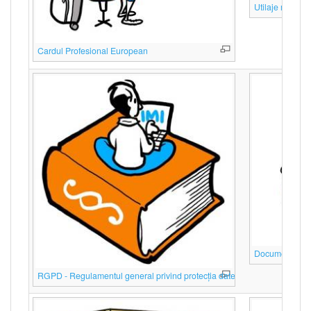
Utilaje mobile f
Cardul Profesional European
Documente pub
RGPD - Regulamentul general privind protecția datelor
(GDPR)