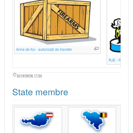
Arme de foc - autorizații de transfer
RJE - Rețeaua
2019/09/06 17:50
State membre