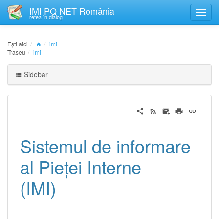
IMI PQ NET România
rețea în dialog
Ești aici
imi
Traseu
imi
Sidebar
Sistemul de informare
al Pieţei Interne
(IMI)