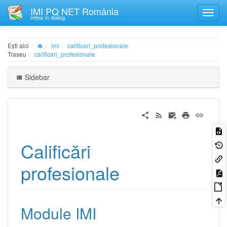
IMI PQ NET România
rețea în dialog
Ești aici
imi
calificari_profesionale
Traseu
calificari_profesionale
Sidebar
Calificări
profesionale
Module IMI