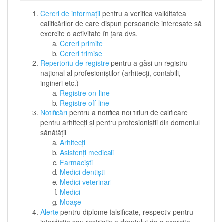
Cereri de informații
pentru a verifica validitatea
calificărilor de care dispun persoanele interesate să
exercite o activitate în țara dvs.
Cereri primite
Cereri trimise
Repertoriu de registre
pentru a găsi un registru
național al profesioniștilor (arhitecți, contabili,
ingineri etc.)
Registre on-line
Registre off-line
Notificări
pentru a notifica noi titluri de calificare
pentru arhitecți și pentru profesioniștii din domeniul
sănătății
Arhitecţi
Asistenţi medicali
Farmacişti
Medici dentişti
Medici veterinari
Medici
Moaşe
Alerte
pentru diplome falsificate, respectiv pentru
interdicție sau restricție a dreptului de a exercita