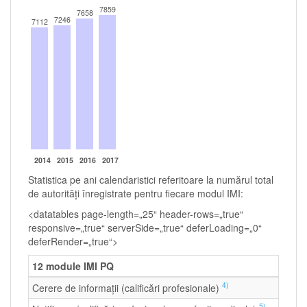
7859
7658
7246
7112
2014
2015
2016
2017
Statistica pe ani calendaristici referitoare la numărul total
de autorităţi înregistrate pentru fiecare modul IMI:
<datatables page-length=„25“ header-rows=„true“
responsive=„true“ serverSide=„true“ deferLoading=„0“
deferRender=„true“>
12 module IMI PQ
4)
Cerere de informații (calificări profesionale)
5)