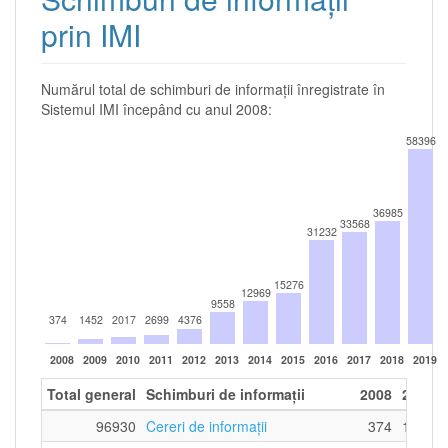
prin IMI
Numărul total de schimburi de informații înregistrate în
Sistemul IMI începând cu anul 2008:
58396
36985
33568
31232
15276
12969
9558
374
1452
2017
2699
4376
2008
2009
2010
2011
2012
2013
2014
2015
2016
2017
2018
2019
Total general
Schimburi de informații
2008
2009
96930
Cereri de informații
374
1452