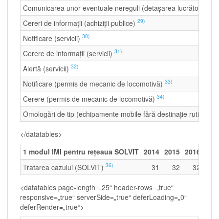
2
Comunicarea unor eventuale nereguli (detașarea lucrătorilor)
29)
Cereri de informații (achiziții publice)
30)
Notificare (servicii)
31)
Cerere de informații (servicii)
32)
Alertă (servicii)
33)
Notificare (permis de mecanic de locomotivă)
34)
Cerere (permis de mecanic de locomotivă)
35
Omologări de tip (echipamente mobile fără destinație rutieră)
</datatables>
1 modul IMI pentru reţeaua SOLVIT
2014
2015
2016
201
36)
Tratarea cazului (SOLVIT)
31
32
32
3
<datatables page-length=„25“ header-rows=„true“
responsive=„true“ serverSide=„true“ deferLoading=„0“
deferRender=„true“>