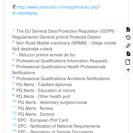
http://www.cnred.edu.ro/imipqnet/doku.php?
id=statdisplay
1)
The EU General Data Protection Regulation (GDPR) -
Regulamentul General privind Protecția Datelor
2)
Non-Road Mobile machinery (NRMM) - Utilaje mobile
fără destinație rutieră
3)
- Refuzuri privind armele de foc
4)
Professional Qualifications Information Requests
5)
Professional Qualifications Health Professionals
Notifications
6)
Professional Qualifications Architects Notifications
7)
PQ Alerts - Falsified diplomas
8)
PQ Alerts - Education of minors
9)
PQ Alerts - Other health prof
10)
PQ Alerts - Veterinary surgeon/nurse
11)
PQ Alerts - Nurses
12)
PQ Alerts - Doctors
13)
EPC - European Prof Card
14)
EPC - Notification of National Requirements
15)
EPC - Repository of Sample Documents