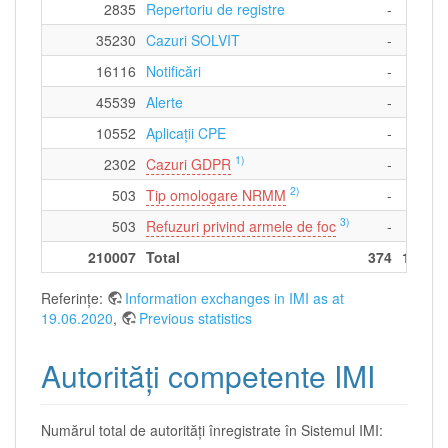
2835
Repertoriu de registre
-
-
35230
Cazuri SOLVIT
-
-
16116
Notificări
-
-
45539
Alerte
-
-
10552
Aplicații CPE
-
-
1)
2302
Cazuri GDPR
-
-
2)
503
Tip omologare NRMM
-
-
3)
503
Refuzuri privind armele de foc
-
-
210007
Total
374
1452
Referințe:
Information exchanges in IMI as at
19.06.2020
,
Previous statistics
Autorităţi competente IMI
Numărul total de autorităţi înregistrate în Sistemul IMI: