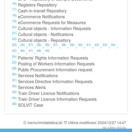
16)
Registers Repository
17)
Cash-in-transit Repository
18)
eCommerce Notifications
19)
eCommerce Requests for Measures
20)
Cultural objects - Information Requests
21)
Cultural objects - Notifications
22)
Cultural objects - Repository
23)
26)
27)
28)
35)
37)
38)
39)
40)
41)
42)
43)
44)
,
,
,
,
,
,
,
,
,
,
,
,
,
45)
46)
47)
48)
49)
,
,
,
,
24)
Patients' Rights Information Requests
25)
Posting of Workers Information Requests
29)
Public Procurement Information request
30)
Services Notifications
31)
Services Directive Information Requests
32)
Services Alerts
33)
Train Driver Licence Notifications
34)
Train Driver Licence Information Requests
36)
SOLVIT Case
meniu/imi/statistica.txt
Ultima modificare:
2024/12/27 14:47
de către
chiuta