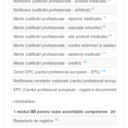
Notificare (calificări profesionale - profesii medicale)
6)
Notificare (calificări profesionale - arhitecți)
7)
Alerte (calificări profesionale - diplome falsificate)
8)
Alerte (calificări profesionale - educația minorilor)
9)
Alerte (calificări profesionale - alte profesii medicale)
Alerte (calificări profesionale - medici veterinari și asistenți vete
11)
Alerte (calificări profesionale - asistenți medicali)
12)
Alerte (calificări profesionale - medici)
13)
Cereri EPC (cardul profesional european - EPC)
Notificarea cerințelor naționale (cardul profesional european -
EPC (Cardul profesional european - registrul documentelor-tip)
</datatables>
1 modul IMI pentru toate autorităţile competente
2014
20
16)
Repertoriu de registre
-