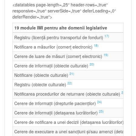
<datatables page-length=„25“ header-rows=„true“
responsive=„true“ serverSide=„true“ deferLoading=„0“
deferRender=„true“>
19 module IMI pentru alte domenii legislative
17)
Registru (licență pentru transportul de fonduri)
18)
Notificare a măsurilor (comerț electronic)
19)
Cerere de luare de măsuri (comerț electronic)
20)
Cerere de informații (obiecte culturale)
21)
Notificare (obiecte culturale)
22)
Registru (obiecte culturale)
23)
Notificarea procedurilor de returnare (obiecte culturale)
24)
Cerere de informații (drepturile pacienților)
25)
Cerere de informații (detașarea lucrătorilor)
26)
Cerere de notificare a unei decizii (detașarea lucrătorilor)
Cerere de executare a unei sancțiuni și/sau amenzi (detașarea 