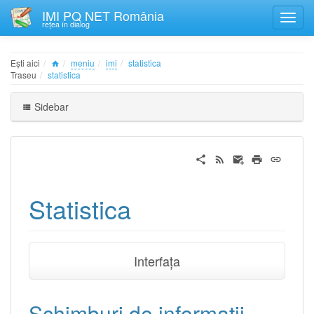
IMI PQ NET România
rețea în dialog
Ești aici
meniu
imi
statistica
Traseu
statistica
Sidebar
Statistica
Interfața
Schimburi de informații