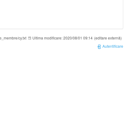
te_membre/cy.txt
Ultima modificare:
2020/08/01 09:14
(editare externă)
Autentificare