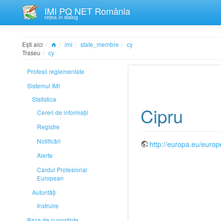
IMI PQ NET România
rețea în dialog
Ești aici
imi
state_membre
cy
Traseu
cy
Profesii reglementate
Sistemul IMI
Statistica
Cipru
Cereri de informații
Registre
Notificări
http://europa.eu/euro
Alerte
Cardul Profesional
European
Autorități
Instruire
Baza de cunoștințe