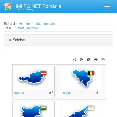
IMI PQ NET România
rețea în dialog
Ești aici
imi
state_membre
Traseu
state_membre
Sidebar
Austria
Belgia