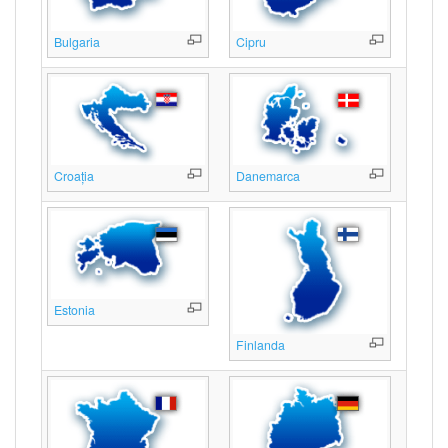
Bulgaria
Cipru
Croația
Danemarca
Estonia
Finlanda