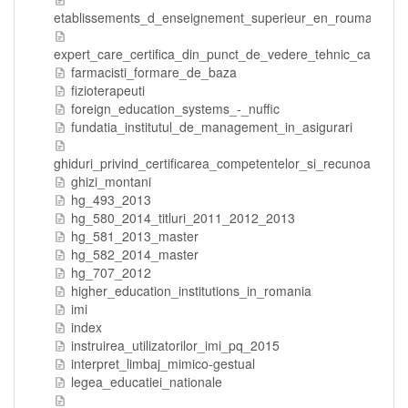
etablissements_d_enseignement_superieur_en_roumanie
expert_care_certifica_din_punct_de_vedere_tehnic_calitatea
farmacisti_formare_de_baza
fizioterapeuti
foreign_education_systems_-_nuffic
fundatia_institutul_de_management_in_asigurari
ghiduri_privind_certificarea_competentelor_si_recunoasterea_c
ghizi_montani
hg_493_2013
hg_580_2014_titluri_2011_2012_2013
hg_581_2013_master
hg_582_2014_master
hg_707_2012
higher_education_institutions_in_romania
imi
index
instruirea_utilizatorilor_imi_pq_2015
interpret_limbaj_mimico-gestual
legea_educatiei_nationale