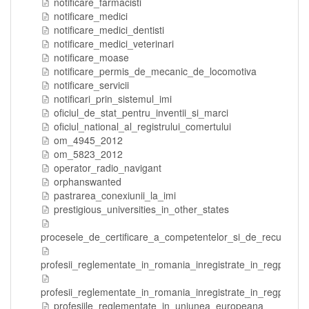
notificare_farmacisti
notificare_medici
notificare_medici_dentisti
notificare_medici_veterinari
notificare_moase
notificare_permis_de_mecanic_de_locomotiva
notificare_servicii
notificari_prin_sistemul_imi
oficiul_de_stat_pentru_inventii_si_marci
oficiul_national_al_registrului_comertului
om_4945_2012
om_5823_2012
operator_radio_navigant
orphanswanted
pastrarea_conexiunii_la_imi
prestigious_universities_in_other_states
procesele_de_certificare_a_competentelor_si_de_recunoaste
profesii_reglementate_in_romania_inregistrate_in_regprof
profesii_reglementate_in_romania_inregistrate_in_regprof_te
profesiile_reglementate_in_uniunea_europeana