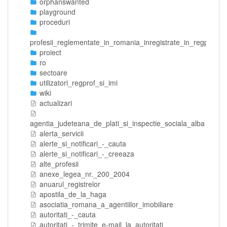
orphanswanted
playground
proceduri
profesii_reglementate_in_romania_inregistrate_in_regprof
proiect
ro
sectoare
utilizatori_regprof_si_imi
wiki
actualizari
agentia_judeteana_de_plati_si_inspectie_sociala_alba
alerta_servicii
alerte_si_notificari_-_cauta
alerte_si_notificari_-_creeaza
alte_profesii
anexe_legea_nr._200_2004
anuarul_registrelor
apostila_de_la_haga
asociatia_romana_a_agentiilor_imobiliare
autoritati_-_cauta
autoritati_-_trimite_e-mail_la_autoritati