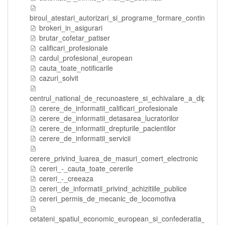
biroul_atestari_autorizari_si_programe_formare_continua
brokeri_in_asigurari
brutar_cofetar_patiser
calificari_profesionale
cardul_profesional_european
cauta_toate_notificarile
cazuri_solvit
centrul_national_de_recunoastere_si_echivalare_a_diplomel
cerere_de_informatii_calificari_profesionale
cerere_de_informatii_detasarea_lucratorilor
cerere_de_informatii_drepturile_pacientilor
cerere_de_informatii_servicii
cerere_privind_luarea_de_masuri_comert_electronic
cereri_-_cauta_toate_cererile
cereri_-_creeaza
cereri_de_informatii_privind_achizitiile_publice
cereri_permis_de_mecanic_de_locomotiva
cetateni_spatiul_economic_european_si_confederatia_elveti