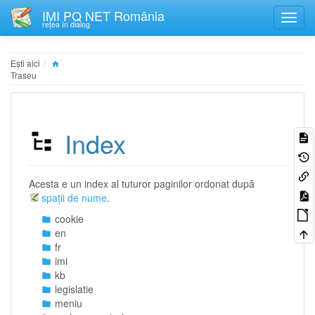
IMI PQ NET România
rețea în dialog
Ești aici
Traseu
Index
Acesta e un index al tuturor paginilor ordonat după
spații de nume
.
cookie
en
fr
imi
kb
legislatie
meniu