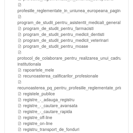
profesiile_reglementate_in_uniunea_europeana_pagina_arhi
program_de_studii_pentru_asistentii_medicali_generalisti
program_de_studii_pentru_farmacisti
program_de_studii_pentru_medicii_dentisti
program_de_studii_pentru_medicii_veterinari
program_de_studii_pentru_moase
protocol_de_colaborare_pentru_realizarea_unui_cadru_oficia
institutionala
rapoartele_mele
recunoasterea_calificarilor_profesionale
recunoasterea_pq_pentru_profesiile_reglementate_prin_pcu
registele_publice
registre_-_adauga_registru
registre_-_cautare_avansata
registre_-_cautare_rapida
registre_off-line
registre_on-line
registru_transport_de_fonduri