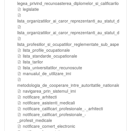
legea_privind_recunoasterea_diplomelor_si_calificarilor_pro
legislatie
lista_organizatiilor_ai_caror_reprezentanti_au_statut_de_m
lista_organizatiilor_ai_caror_reprezentanti_au_statut_de_ob
lista_profesiilor_si_ocupatiilor_reglementate_sub_aspectul_fo
lista_profile_ocupationale
lista_standarde_ocupationale
lista_tarilor
lista_universitatilor_recunoscute
manualul_de_utilizare_imi
metodologia_de_cooperare_intre_autoritatile_nationale_comp
navigarea_prin_sistemul_imi
notificare_arhitecti
notificare_asistenti_medicali
notificare_calificari_profesionale_-_arhitecti
notificare_calificari_profesionale_-
_profesii_medicale
notificare_comert_electronic