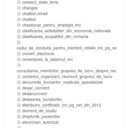
cetateni_state_terte
changes
chatbot-cnred
chatbot
chestionar_pentru_strategia_imi
clasificarea_activitatilor_din_economia_nationala
clasificarea_ocupatiilor_din_romania
codul_de_conduita_pentru_membrii_retelei_imi_pq_net_rom
comert_electronic
conectarea_la_sistemul_imi
consultarea_membrilor_grupului_de_lucru_despre_necesitatea
contextul_organizarii_reuniunii_grupului_de_lucru
denumirile_formarilor_medicale_specializate
deqar_connect
deqarconnect
detasarea_lucratorilor
distribuire_certificate_imi_pq_net_din_2012
domenii_de_studiu
drepturile_pacientilor
electrician_autorizat