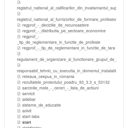
registrul_national_al_calificarilor_din_invatamantul_superior
registrul_national_al_furnizorilor_de_formare_profesionala_a_
regprof_-_deciziile_de_recunoastere
regprof_-_distributia_pe_sectoare_economice
regprof_-
_tip_de_reglementare_in_functie_de_profesie
regprof_-_tip_de_reglementare_in_functie_de_tara
regulament_de_organizare_si_functionare_grupul_de_lucru_
responsabil_tehnic_cu_executia_in_domeniul_instalatiilor_ele
reteaua_ceepus_in_romania
rezultatele_proiectului_posdru_93_3.3_s_53132
sarcinile_mele_-_cereri_-_lista_de_actiuni
servicii
sidebar
sisteme_de_educatie
solvit
start-tabs
start
statdisplay