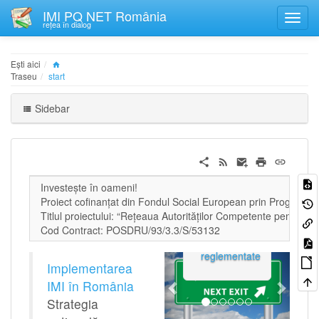
IMI PQ NET România
rețea în dialog
Ești aici
Traseu
start
Sidebar
Investeşte în oameni!
Proiect cofinanţat din Fondul Social European prin Programu
Titlul proiectului: “Reţeaua Autorităţilor Competente pentru 
Cod Contract: POSDRU/93/3.3/S/53132
Profesii
reglementate
Previous
Next
Implementarea
IMI în România
Strategia