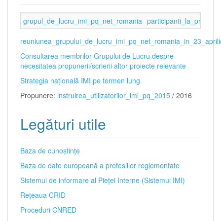
grupul_de_lucru_imi_pq_net_romania
participanti_la_progr
reuniunea_grupului_de_lucru_imi_pq_net_romania_in_23_april
Consultarea membrilor Grupului de Lucru despre
necesitatea propunerii/scrierii altor proiecte relevante
Strategia naţională IMI pe termen lung
Propunere:
instruirea_utilizatorilor_imi_pq_2015
/ 2016
Legături utile
Baza de cunoștințe
Baza de date europeană a profesiilor reglementate
Sistemul de informare al Pieţei Interne (Sistemul IMI)
Reţeaua CRID
Proceduri CNRED