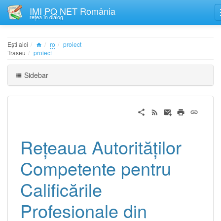
IMI PQ NET România
rețea în dialog
Ești aici
ro
proiect
Traseu
proiect
Sidebar
Rețeaua Autorităților
Competente pentru
Calificările
Profesionale din