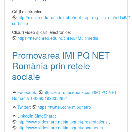
Cărţi electronice:
http://oldsite.edu.ro/index.php/met_rep_reg_ins_etc/c1145/?
sort=title
Clipuri video şi cărţi electronice:
https://new.cnred.edu.ro/cnred/#Multimedia
Promovarea IMI PQ NET
România prin reţele
sociale
Facebook
:
https://ro-ro.facebook.com/IMI-PQ-NET-
Romania-140695199335268/
Twitter
:
https://twitter.com/imipqnetro
LinkedIn SlideShare
:
http://www.slideshare.net/imipqnet/presentations
,
http://www.slideshare.net/imipqnet/documents