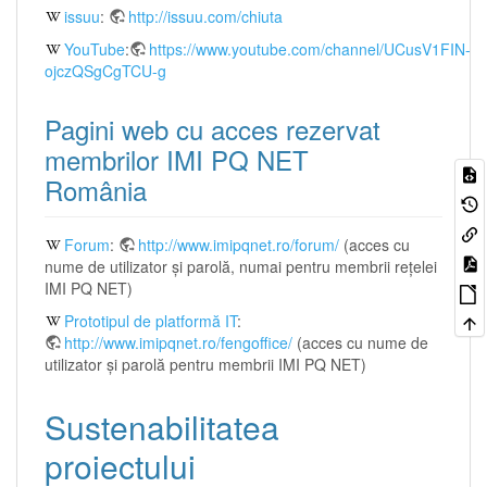
issuu
:
http://issuu.com/chiuta
YouTube
:
https://www.youtube.com/channel/UCusV1FIN-
ojczQSgCgTCU-g
Pagini web cu acces rezervat
membrilor IMI PQ NET
România
Forum
:
http://www.imipqnet.ro/forum/
(acces cu
nume de utilizator și parolă, numai pentru membrii rețelei
IMI PQ NET)
Prototipul de platformă IT
:
http://www.imipqnet.ro/fengoffice/
(acces cu nume de
utilizator și parolă pentru membrii IMI PQ NET)
Sustenabilitatea
proiectului