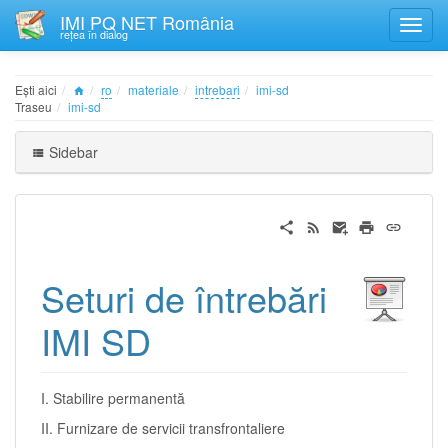
IMI PQ NET România
rețea în dialog
Ești aici
ro
materiale
intrebari
imi-sd
Traseu
imi-sd
Sidebar
Seturi de întrebări
IMI SD
I. Stabilire permanentă
II. Furnizare de servicii transfrontaliere