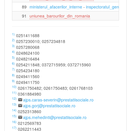
89
ministerul_afacerilor_interne
-
inspectoratul_general_al
91
uniunea_barourilor_din_romania
1)
0251411688
2)
0257230010; 0257234818
3)
0257280068
4)
0248624100
5)
0248216484
6)
0254211848; 0372715959; 0372715960
7)
0254234180
8)
0249411560
9)
0249411750
10)
0261750482; 0261750483; 0261768103
11)
0361884980
12)
ajps.caras-severin@prestatiisociale.ro
13)
ajps.gorj@prestatiisociale.ro
14)
0252313860
15)
ajps.mehedinti@prestatiisociale.ro
16)
0212569783
17)
0262211443