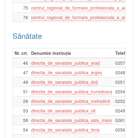
75
centrul_regional_de_formare_profesionala_a_adultilo
76
centrul_regional_de_formare_profesionala_a_adultilor
Sănătate
Nr. crt.
Denumire instituție
Telefon
46
directia_de_sanatate_publica_arad
025725443
47
directia_de_sanatate_publica_arges
024822042
49
directia_de_sanatate_publica_dolj
025131006
51
directia_de_sanatate_publica_hunedoara
025421758
28
directia_de_sanatate_publica_mehedinti
025232363
53
directia_de_sanatate_publica_olt
024942260
58
directia_de_sanatate_publica_satu_mare
026176810
54
directia_de_sanatate_publica_timis
025649468