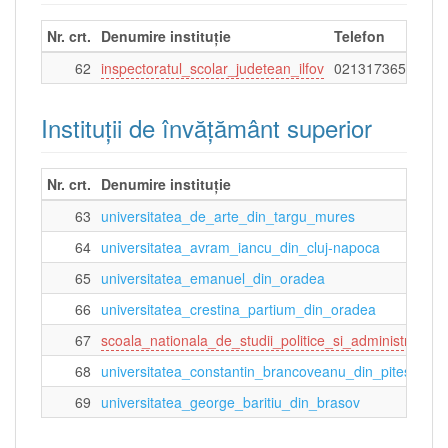
Nr. crt.
Denumire instituție
Telefon
Fa
62
inspectoratul_scolar_judetean_ilfov
0213173650
021
Instituţii de învăţământ superior
Nr. crt.
Denumire instituție
63
universitatea_de_arte_din_targu_mures
64
universitatea_avram_iancu_din_cluj-napoca
65
universitatea_emanuel_din_oradea
66
universitatea_crestina_partium_din_oradea
67
scoala_nationala_de_studii_politice_si_administrative
68
universitatea_constantin_brancoveanu_din_pitesti
69
universitatea_george_baritiu_din_brasov