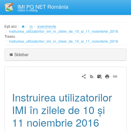
IMI PQ NET România
rețea în dialog
Ești aici
ro
evenimente
instruirea_utilizatorilor_imi_in_zilele_de_10_si_11_noiembrie_2016
Traseu
instruirea_utilizatorilor_imi_in_zilele_de_10_si_11_noiembrie_2016
Sidebar
Instruirea utilizatorilor
IMI în zilele de 10 şi
11 noiembrie 2016