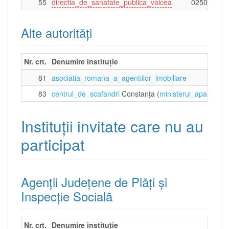
55
directia_de_sanatate_publica_valcea
025074772
Alte autorități
Nr. crt.
Denumire instituție
81
asociatia_romana_a_agentiilor_imobiliare
83
centrul_de_scafandri
Constanța (
ministerul_apararii_n
Instituţii invitate care nu au
participat
Agenții Județene de Plăţi şi
Inspecţie Socială
Nr. crt.
Denumire instituție