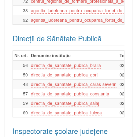
72
centrul_regional_de_formare_profesionala_a_adultilo
33
agentia_judeteana_pentru_ocuparea_fortei_de_munca
92
agentia_judeteana_pentru_ocuparea_fortei_de_munc
Direcţii de Sănătate Publică
Nr. crt.
Denumire instituție
Telefon
56
directia_de_sanatate_publica_braila
0239613
50
directia_de_sanatate_publica_gorj
0253210
48
directia_de_sanatate_publica_caras-severin
0255214
57
directia_de_sanatate_publica_constanta
0241480
59
directia_de_sanatate_publica_salaj
026066
60
directia_de_sanatate_publica_tulcea
0240534
Inspectorate şcolare judeţene