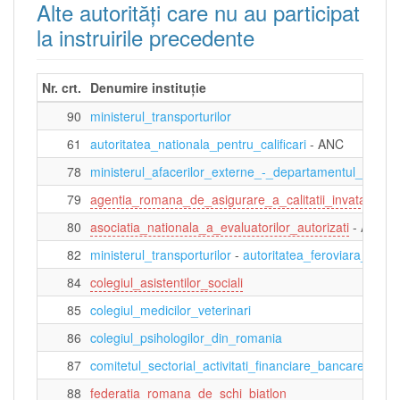
Alte autorităţi care nu au participat
la instruirile precedente
Nr. crt.
Denumire instituție
90
ministerul_transporturilor
61
autoritatea_nationala_pentru_calificari
- ANC
78
ministerul_afacerilor_externe_-_departamentul_pentru
79
agentia_romana_de_asigurare_a_calitatii_invatamantul
80
asociatia_nationala_a_evaluatorilor_autorizati
- ANEV
82
ministerul_transporturilor
-
autoritatea_feroviara_roma
84
colegiul_asistentilor_sociali
85
colegiul_medicilor_veterinari
86
colegiul_psihologilor_din_romania
87
comitetul_sectorial_activitati_financiare_bancare_de_a
88
federatia_romana_de_schi_biatlon