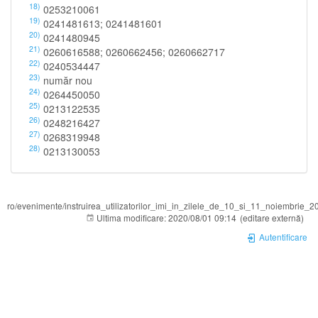
18)
0253210061
19)
0241481613; 0241481601
20)
0241480945
21)
0260616588; 0260662456; 0260662717
22)
0240534447
23)
număr nou
24)
0264450050
25)
0213122535
26)
0248216427
27)
0268319948
28)
0213130053
ro/evenimente/instruirea_utilizatorilor_imi_in_zilele_de_10_si_11_noiembrie_20
Ultima modificare:
2020/08/01 09:14
(editare externă)
Autentificare