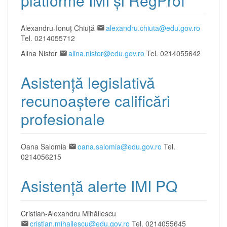
platforme IMI și RegProf
Alexandru-Ionuţ Chiuţă
alexandru.chiuta@edu.gov.ro
Tel. 0214055712
Alina Nistor
alina.nistor@edu.gov.ro
Tel. 0214055642
Asistență legislativă
recunoaștere calificări
profesionale
Oana Salomia
oana.salomia@edu.gov.ro
Tel.
0214056215
Asistență alerte IMI PQ
Cristian-Alexandru Mihăilescu
cristian.mihailescu@edu.gov.ro
Tel. 0214055645