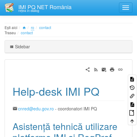
IMI PQ NET România
rețea în dialog
Ești aici
ro
contact
Traseu
contact
Sidebar
Help-desk IMI PQ
cnred@edu.gov.ro
- coordonatori IMI PQ
Asistență tehnică utilizare