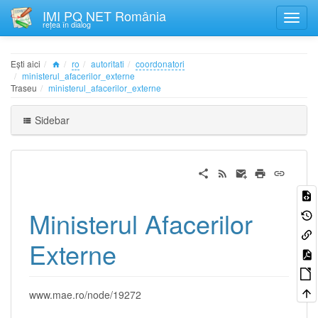
IMI PQ NET România
rețea în dialog
Ești aici
ro
autoritati
coordonatori
ministerul_afacerilor_externe
Traseu
ministerul_afacerilor_externe
Sidebar
Ministerul Afacerilor
Externe
www.mae.ro/node/19272