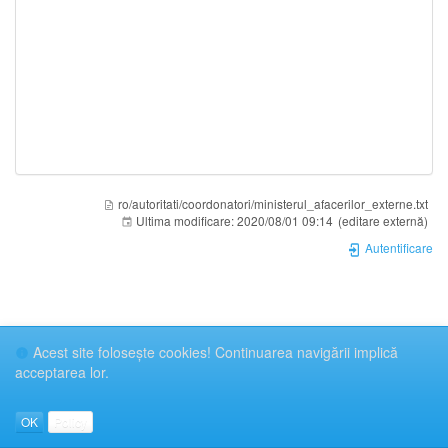
ro/autoritati/coordonatori/ministerul_afacerilor_externe.txt
Ultima modificare:
2020/08/01 09:14
(editare externă)
Autentificare
Acest site foloseşte cookies! Continuarea navigării implică
acceptarea lor.
OK
Policy