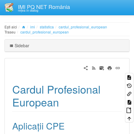
IMI PQ NET România
rețea în dialog
Ești aici
imi
statistica
cardul_profesional_european
Traseu
cardul_profesional_european
Sidebar
Cardul Profesional
European
Aplicații CPE