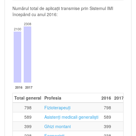
Numărul total de aplicații transmise prin Sistemul IMI
începând cu anul 2016:
2308
2100
2016
2017
Total general
Profesia
2016
2017
798
Fizioterapeuţi
798
589
Asistenţi medicali generalişti
589
399
Ghizi montani
399
238
Farmacişti
238