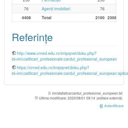
76
Agenţi imobiliari
76
4408
Total
2100
2308
Referințe
http://www.cnred.edu.ro/imipqnet/doku.php?
id=imi:calificari_profesionale:cardul_profesional_european
https://cnred.edu.ro/imipqnet/doku.php?
id=imi:calificari_profesionale:cardul_profesional_european:aplicati
imi/statistica/cardul_profesional_european.txt
Ultima modificare:
2020/08/01 09:14
(editare externă)
Autentificare