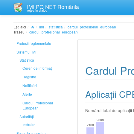
IMI PQ NET România
rețea în dialog
Ești aici
imi
statistica
cardul_profesional_european
Traseu
cardul_profesional_european
Profesii reglementate
Sistemul IMI
Statistica
Cardul Pr
Cereri de informații
Registre
Notificări
Aplicații CP
Alerte
Cardul Profesional
European
Numărul total de aplicați
Autorități
2308
Instruire
2100
Baza de cunoștințe