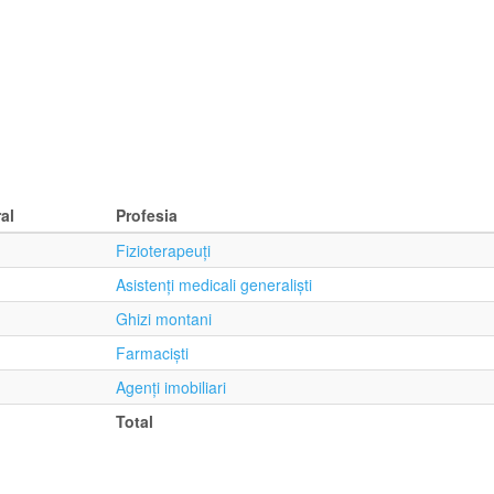
al
Profesia
Fizioterapeuţi
Asistenţi medicali generalişti
Ghizi montani
Farmacişti
Agenţi imobiliari
Total