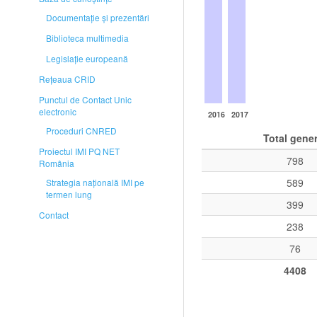
Documentaţie și prezentări
Biblioteca multimedia
Legislaţie europeană
Rețeaua CRID
Punctul de Contact Unic
electronic
2016
2017
Proceduri CNRED
Total gener
Proiectul IMI PQ NET
798
România
589
Strategia naţională IMI pe
termen lung
399
Contact
238
76
4408