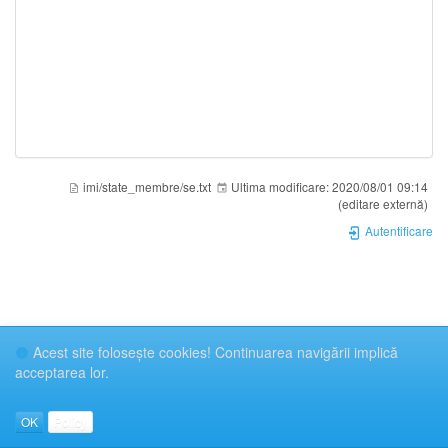
imi/state_membre/se.txt
Ultima modificare:
2020/08/01 09:14
(editare externă)
Autentificare
Acest site foloseşte cookies! Continuarea navigării implică
acceptarea lor.
OK
Policy