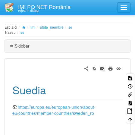
IMI PQ NET România
rețea în dialog
Ești aici
imi
state_membre
se
Traseu
se
Sidebar
Suedia
https://europa.eu/european-union/about-
eu/countries/member-countries/sweden_ro