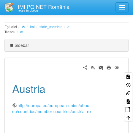
IMI PQ NET România
rețea în dialog
Ești aici
imi
state_membre
at
Traseu
at
Sidebar
Austria
http://europa.eu/european-union/about-
eu/countries/member-countries/austria_ro