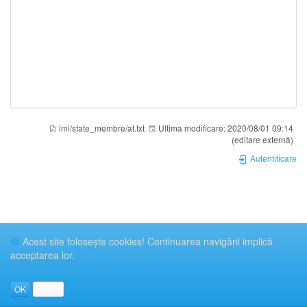
imi/state_membre/at.txt
Ultima modificare:
2020/08/01 09:14
(editare externă)
Autentificare
Acest site foloseşte cookies! Continuarea navigării implică
acceptarea lor.
OK
Policy