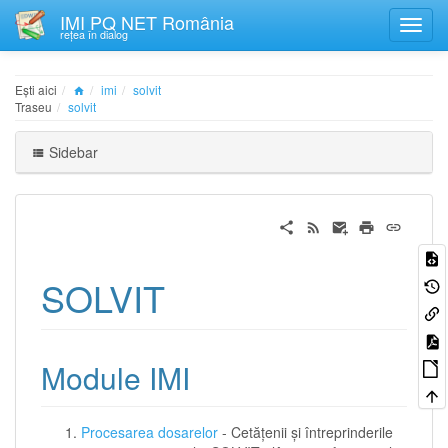
IMI PQ NET România
rețea în dialog
Ești aici
imi
solvit
Traseu
solvit
Sidebar
SOLVIT
Module IMI
Procesarea dosarelor
- Cetățenii și întreprinderile