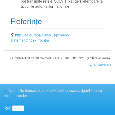
pot transmite rețelei SOLVIT plângeri referitoare la
acțiunile autorităților naționale
Referințe
http://ec.europa.eu/solvit/privacy-
statement/index_ro.htm
imi/solvit.txt
Ultima modificare:
2020/08/01 09:13
(editare externă)
Autentificare
Acest site foloseşte cookies! Continuarea navigării implică
acceptarea lor.
OK
Policy