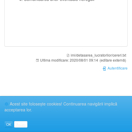
imi/detasarea_lucratorilor/cereri.txt
Ultima modificare:
2020/08/01 09:14
(editare externă)
Autentificare
Acest site foloseşte cookies! Continuarea navigării implică
acceptarea lor.
OK
Policy