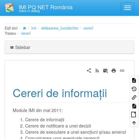
IMI PQ NET România
rețea în dialog
Ești aici
imi
detasarea_lucratorilor
cereri
Traseu
cereri
Sidebar
Cereri de informații
Module IMI din mai 2011:
Cerere de informații
Cerere de notificare a unei decizii
Cerere de executare a unei sancțiuni și/sau amenzi
Comunicarea unor eventuale nereguli