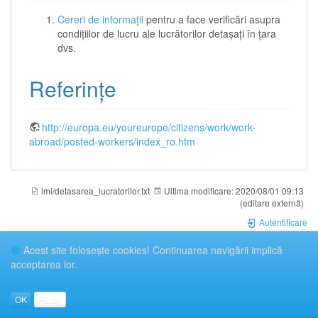
Cereri de informații
pentru a face verificări asupra
condițiilor de lucru ale lucrătorilor detașați în țara
dvs.
Referințe
http://europa.eu/youreurope/citizens/work/work-
abroad/posted-workers/index_ro.htm
imi/detasarea_lucratorilor.txt
Ultima modificare:
2020/08/01 09:13
(editare externă)
Autentificare
Acest site foloseşte cookies! Continuarea navigării implică
acceptarea lor.
OK
Policy