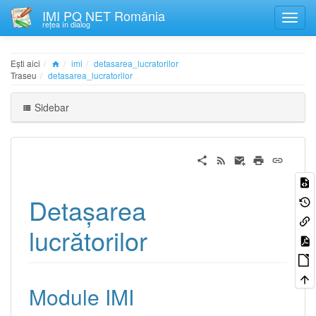
IMI PQ NET România
rețea în dialog
Ești aici
imi
detasarea_lucratorilor
Traseu
detasarea_lucratorilor
Sidebar
Detașarea
lucrătorilor
Module IMI