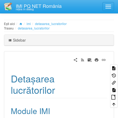
IMI PQ NET România
rețea în dialog
Ești aici
imi
detasarea_lucratorilor
Traseu
detasarea_lucratorilor
Sidebar
Detașarea
lucrătorilor
Module IMI