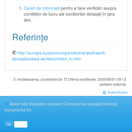
Cereri de informații
pentru a face verificări asupra
condițiilor de lucru ale lucrătorilor detașați în țara
dvs.
Referințe
http://europa.eu/youreurope/citizens/work/work-
abroad/posted-workers/index_ro.htm
imi/detasarea_lucratorilor.txt
Ultima modificare:
2020/08/01 09:13
(editare externă)
Autentificare
Acest site foloseşte cookies! Continuarea navigării implică
acceptarea lor.
OK
Policy