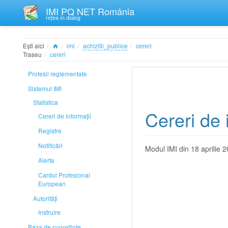
IMI PQ NET România
rețea în dialog
Ești aici
imi
achizitii_publice
cereri
Traseu
cereri
Profesii reglementate
Sistemul IMI
Statistica
Cereri de 
Cereri de informații
Registre
Notificări
Modul IMI din 18 aprilie 2
Alerte
Cardul Profesional
European
Autorități
Instruire
Baza de cunoștințe