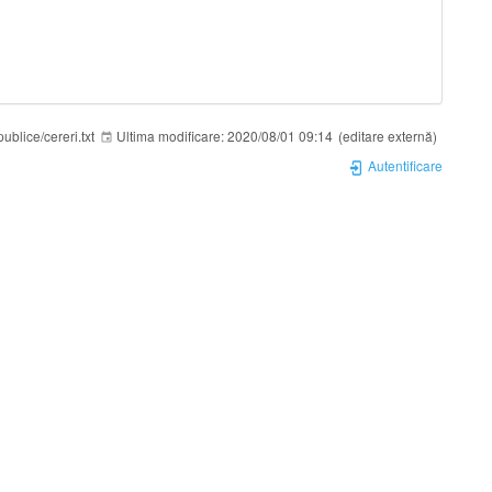
publice/cereri.txt
Ultima modificare:
2020/08/01 09:14
(editare externă)
Autentificare